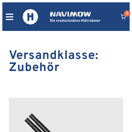
Zum
0
Inhalt
springen
Versandklasse:
Zubehör