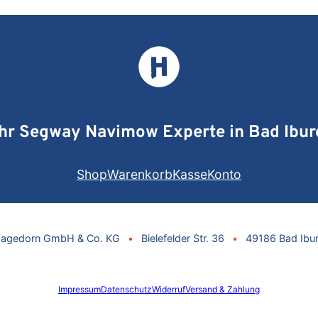
Ihr Segway Navimow Experte in Bad Ibur
Shop
Warenkorb
Kasse
Konto
agedorn GmbH & Co. KG
•
Bielefelder Str. 36
•
49186 Bad Ibu
Impressum
Datenschutz
Widerruf
Versand & Zahlung