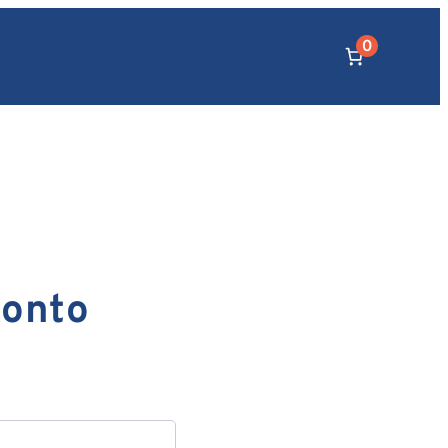
0
onto