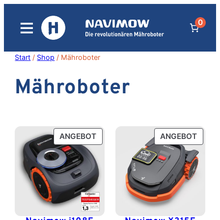
Zum
0
Inhalt
springen
Start
/
Shop
/ Mähroboter
Mähroboter
PRODUKT
PROD
ANGEBOT
ANGEBOT
IM
IM
ANGEBOT
ANGE