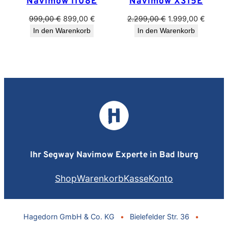
Navimow i108E
Navimow X315E
Ursprünglicher
Aktueller
Ursprünglicher
Aktuell
999,00
€
899,00
€
2.299,00
€
1.999,00
€
Preis
Preis
Preis
Preis
In den Warenkorb
In den Warenkorb
war:
ist:
war:
ist:
999,00 €
899,00 €.
2.299,00 €
1.999,
Ihr Segway Navimow Experte in Bad Iburg
Shop
Warenkorb
Kasse
Konto
Hagedorn GmbH & Co. KG
•
Bielefelder Str. 36
•